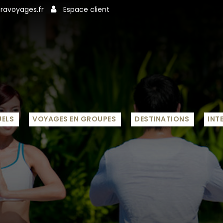
avoyages.fr
Espace client
UELS
VOYAGES EN GROUPES
DESTINATIONS
INT