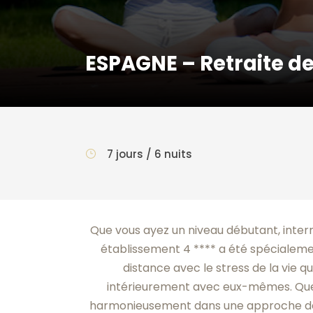
ESPAGNE – Retraite d
7 jours / 6 nuits
Que vous ayez un niveau débutant, inter
établissement 4 **** a été spécialeme
distance avec le stress de la vie q
intérieurement avec eux-mêmes. Quel
harmonieusement dans une approche de